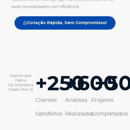
suas necessidades com eficiência.
Cotação Rápida, Sem Compromisso!
+
250
+
600
+
5
Vamos aos
Fatos
Os Números
Falam Por Si
Clientes
Análises
Projetos
Satisfeitos
Realizadas
Completados